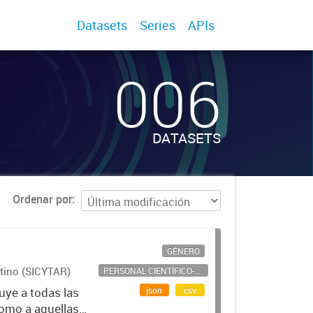
Datasets
Series
APIs
006
DATASETS
Ordenar por
GÉNERO
ntino (SICYTAR)
PERSONAL CIENTÍFICO-TECNOLÓGICO
json
csv
uye a todas las
como a aquellas