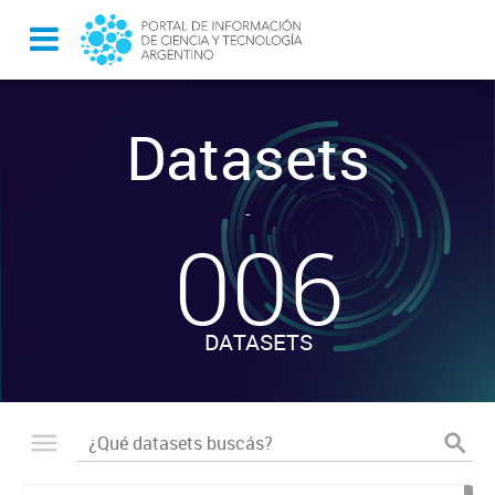
Datasets
-
006
DATASETS