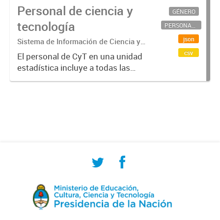
Personal de ciencia y
GÉNERO
tecnología
PERSONAL CIENTÍFICO-TECNOLÓGICO
json
Sistema de Información de Ciencia y
Tecnología Argentino (SICYTAR)
csv
El personal de CyT en una unidad
estadística incluye a todas las
personas involucradas
directamente en I+D así como a
aquellas que brindan servicios
directos para las actividades de I +
D (como...