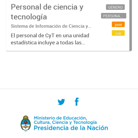
Personal de ciencia y
GÉNERO
tecnología
PERSONAL CIENTÍFICO-TECNOLÓGICO
json
Sistema de Información de Ciencia y
Tecnología Argentino (SICYTAR)
csv
El personal de CyT en una unidad
estadística incluye a todas las
personas involucradas
directamente en I+D así como a
aquellas que brindan servicios
directos para las actividades de I +
D (como...