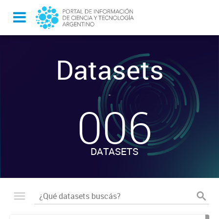
Datasets
-
006
DATASETS