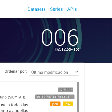
Datasets
Series
APIs
006
DATASETS
Ordenar por
GÉNERO
ntino (SICYTAR)
PERSONAL CIENTÍFICO-TECNOLÓGICO
json
csv
uye a todas las
como a aquellas