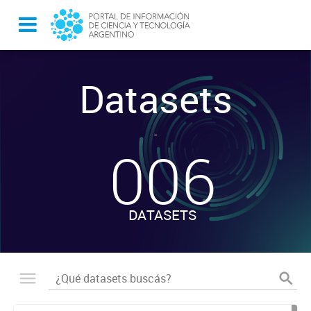
Datasets
-
006
DATASETS