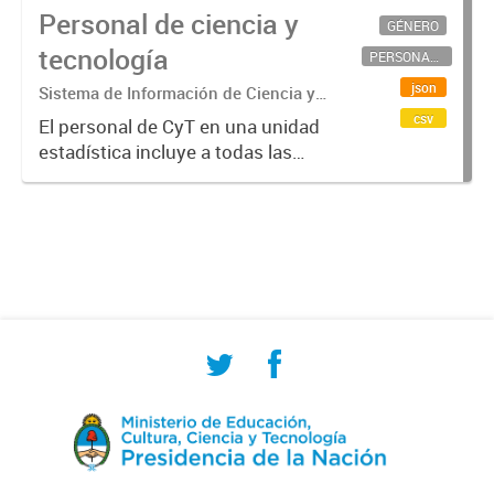
Personal de ciencia y
GÉNERO
tecnología
PERSONAL CIENTÍFICO-TECNOLÓGICO
json
Sistema de Información de Ciencia y
Tecnología Argentino (SICYTAR)
csv
El personal de CyT en una unidad
estadística incluye a todas las
personas involucradas
directamente en I+D así como a
aquellas que brindan servicios
directos para las actividades de I +
D (como...