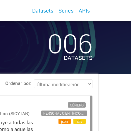
Datasets
Series
APIs
006
DATASETS
Ordenar por
GÉNERO
ntino (SICYTAR)
PERSONAL CIENTÍFICO-TECNOLÓGICO
json
csv
uye a todas las
como a aquellas