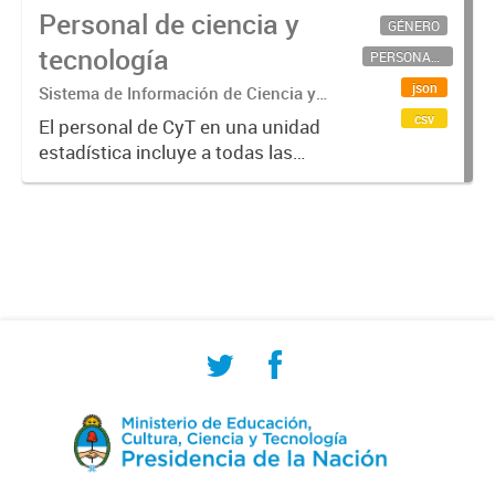
Personal de ciencia y
GÉNERO
tecnología
PERSONAL CIENTÍFICO-TECNOLÓGICO
json
Sistema de Información de Ciencia y
Tecnología Argentino (SICYTAR)
csv
El personal de CyT en una unidad
estadística incluye a todas las
personas involucradas
directamente en I+D así como a
aquellas que brindan servicios
directos para las actividades de I +
D (como...