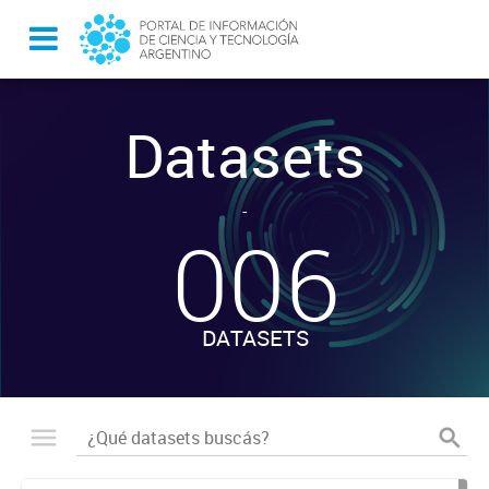
Datasets
-
006
DATASETS