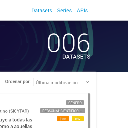
Datasets
Series
APIs
006
DATASETS
Ordenar por
GÉNERO
ntino (SICYTAR)
PERSONAL CIENTÍFICO-TECNOLÓGICO
json
csv
uye a todas las
como a aquellas