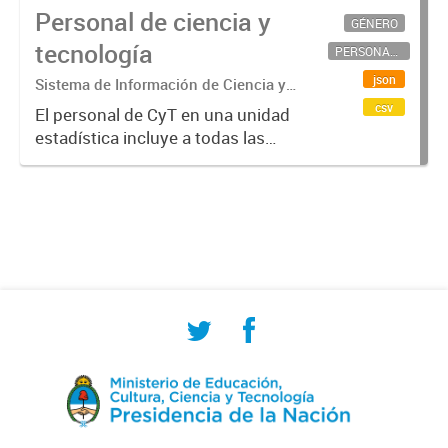
Personal de ciencia y
GÉNERO
tecnología
PERSONAL CIENTÍFICO-TECNOLÓGICO
json
Sistema de Información de Ciencia y
Tecnología Argentino (SICYTAR)
csv
El personal de CyT en una unidad
estadística incluye a todas las
personas involucradas
directamente en I+D así como a
aquellas que brindan servicios
directos para las actividades de I +
D (como...