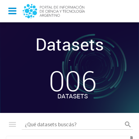
Datasets
-
006
DATASETS