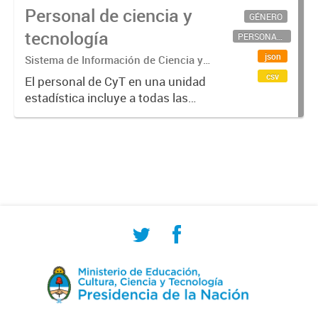
Personal de ciencia y
GÉNERO
tecnología
PERSONAL CIENTÍFICO-TECNOLÓGICO
json
Sistema de Información de Ciencia y
Tecnología Argentino (SICYTAR)
csv
El personal de CyT en una unidad
estadística incluye a todas las
personas involucradas
directamente en I+D así como a
aquellas que brindan servicios
directos para las actividades de I +
D (como...