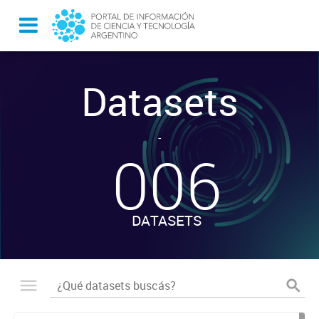
Datasets
-
006
DATASETS