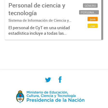
Personal de ciencia y
GÉNERO
tecnología
PERSONAL CIENTÍFICO-TECNOLÓGICO
json
Sistema de Información de Ciencia y
Tecnología Argentino (SICYTAR)
csv
El personal de CyT en una unidad
estadística incluye a todas las
personas involucradas
directamente en I+D así como a
aquellas que brindan servicios
directos para las actividades de I +
D (como...