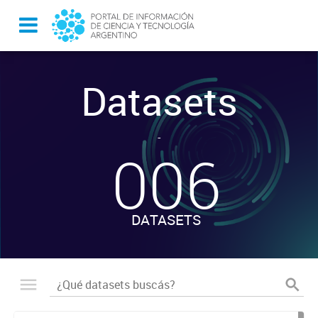
Datasets
-
006
DATASETS