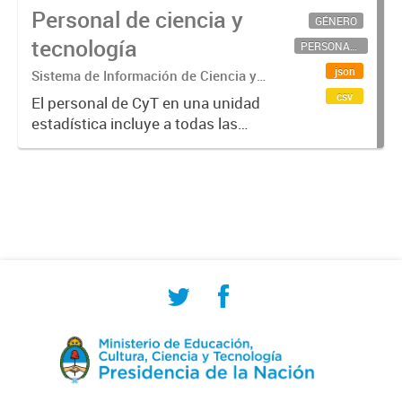
Personal de ciencia y
GÉNERO
tecnología
PERSONAL CIENTÍFICO-TECNOLÓGICO
json
Sistema de Información de Ciencia y
Tecnología Argentino (SICYTAR)
csv
El personal de CyT en una unidad
estadística incluye a todas las
personas involucradas
directamente en I+D así como a
aquellas que brindan servicios
directos para las actividades de I +
D (como...