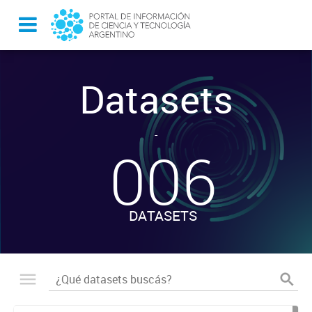
Datasets
-
006
DATASETS