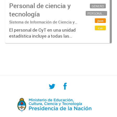
Personal de ciencia y
GÉNERO
tecnología
PERSONAL CIENTÍFICO-TECNOLÓGICO
json
Sistema de Información de Ciencia y
Tecnología Argentino (SICYTAR)
csv
El personal de CyT en una unidad
estadística incluye a todas las
personas involucradas
directamente en I+D así como a
aquellas que brindan servicios
directos para las actividades de I +
D (como...