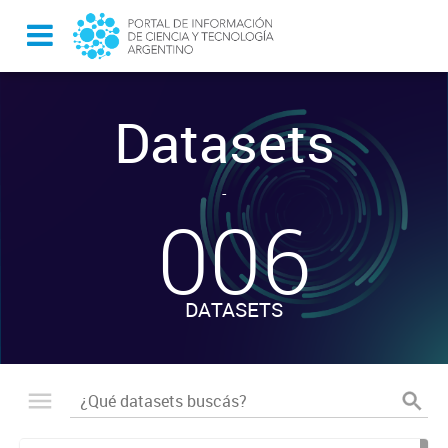
Datasets
-
006
DATASETS