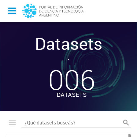
Datasets
-
006
DATASETS