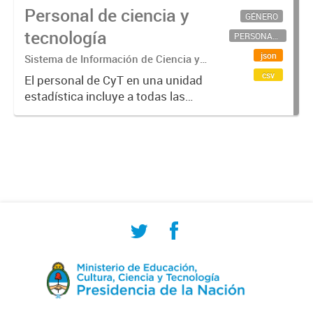
Personal de ciencia y
GÉNERO
tecnología
PERSONAL CIENTÍFICO-TECNOLÓGICO
json
Sistema de Información de Ciencia y
Tecnología Argentino (SICYTAR)
csv
El personal de CyT en una unidad
estadística incluye a todas las
personas involucradas
directamente en I+D así como a
aquellas que brindan servicios
directos para las actividades de I +
D (como...