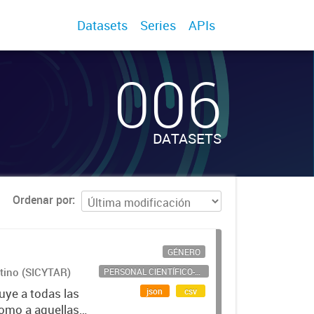
Datasets
Series
APIs
006
DATASETS
Ordenar por
GÉNERO
ntino (SICYTAR)
PERSONAL CIENTÍFICO-TECNOLÓGICO
json
csv
uye a todas las
como a aquellas