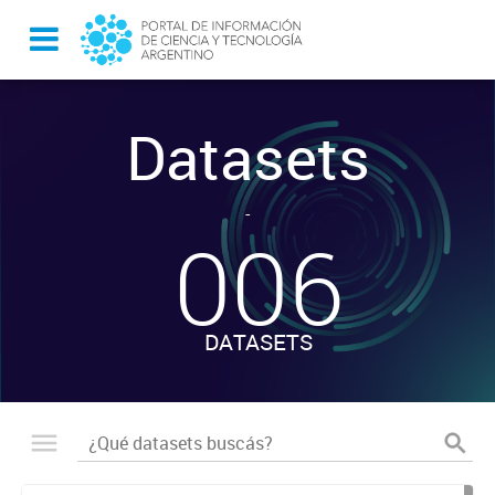
Datasets
-
006
DATASETS