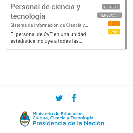
Personal de ciencia y
GÉNERO
tecnología
PERSONAL CIENTÍFICO-TECNOLÓGICO
json
Sistema de Información de Ciencia y
Tecnología Argentino (SICYTAR)
csv
El personal de CyT en una unidad
estadística incluye a todas las
personas involucradas
directamente en I+D así como a
aquellas que brindan servicios
directos para las actividades de I +
D (como...