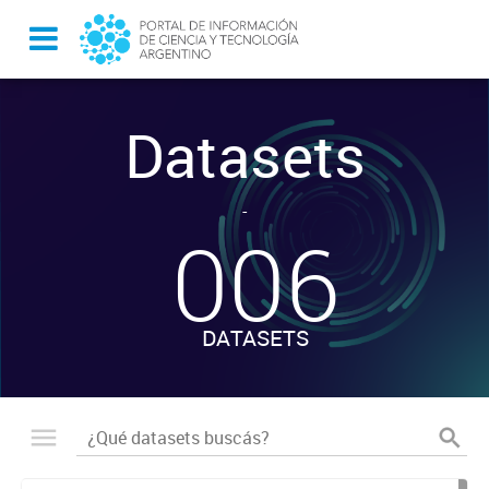
Datasets
-
006
DATASETS