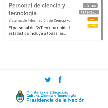
Personal de ciencia y
GÉNERO
tecnología
PERSONAL CIENTÍFICO-TECNOLÓGICO
json
Sistema de Información de Ciencia y
Tecnología Argentino (SICYTAR)
csv
El personal de CyT en una unidad
estadística incluye a todas las
personas involucradas
directamente en I+D así como a
aquellas que brindan servicios
directos para las actividades de I +
D (como...