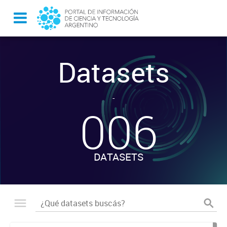
Datasets
-
006
DATASETS