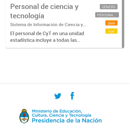
Personal de ciencia y
GÉNERO
tecnología
PERSONAL CIENTÍFICO-TECNOLÓGICO
json
Sistema de Información de Ciencia y
Tecnología Argentino (SICYTAR)
csv
El personal de CyT en una unidad
estadística incluye a todas las
personas involucradas
directamente en I+D así como a
aquellas que brindan servicios
directos para las actividades de I +
D (como...