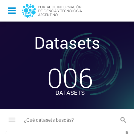
Datasets
-
006
DATASETS