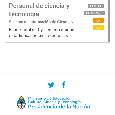
Personal de ciencia y
GÉNERO
tecnología
PERSONAL CIENTÍFICO-TECNOLÓGICO
json
Sistema de Información de Ciencia y
Tecnología Argentino (SICYTAR)
csv
El personal de CyT en una unidad
estadística incluye a todas las
personas involucradas
directamente en I+D así como a
aquellas que brindan servicios
directos para las actividades de I +
D (como...