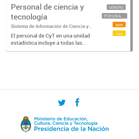
Personal de ciencia y
GÉNERO
tecnología
PERSONAL CIENTÍFICO-TECNOLÓGICO
json
Sistema de Información de Ciencia y
Tecnología Argentino (SICYTAR)
csv
El personal de CyT en una unidad
estadística incluye a todas las
personas involucradas
directamente en I+D así como a
aquellas que brindan servicios
directos para las actividades de I +
D (como...