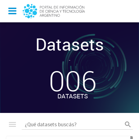
Datasets
-
006
DATASETS