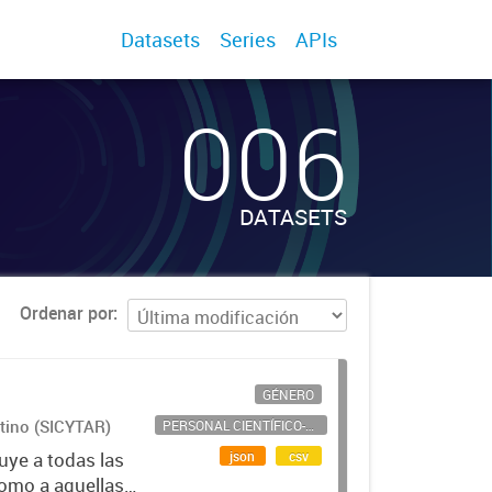
Datasets
Series
APIs
006
DATASETS
Ordenar por
GÉNERO
ntino (SICYTAR)
PERSONAL CIENTÍFICO-TECNOLÓGICO
json
csv
uye a todas las
como a aquellas