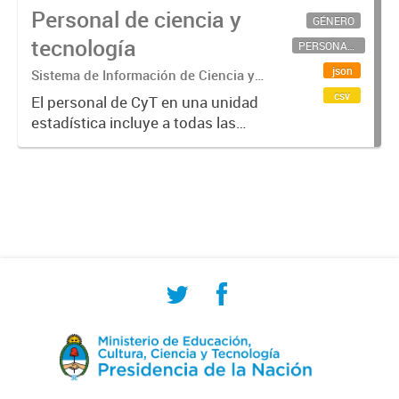
Personal de ciencia y
GÉNERO
tecnología
PERSONAL CIENTÍFICO-TECNOLÓGICO
json
Sistema de Información de Ciencia y
Tecnología Argentino (SICYTAR)
csv
El personal de CyT en una unidad
estadística incluye a todas las
personas involucradas
directamente en I+D así como a
aquellas que brindan servicios
directos para las actividades de I +
D (como...