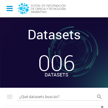
Datasets
-
006
DATASETS