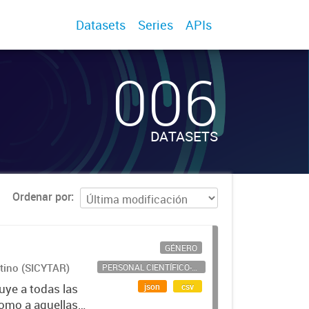
Datasets
Series
APIs
006
DATASETS
Ordenar por
GÉNERO
ntino (SICYTAR)
PERSONAL CIENTÍFICO-TECNOLÓGICO
json
csv
uye a todas las
como a aquellas