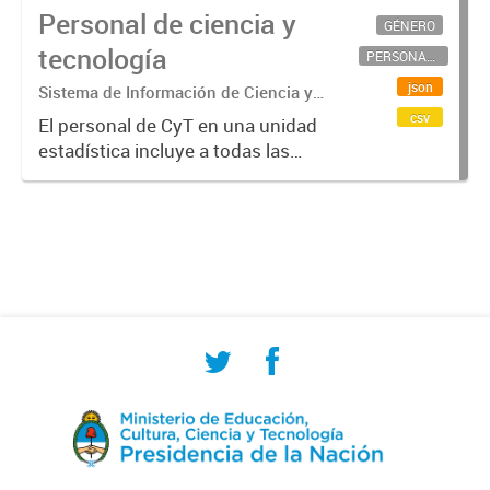
Personal de ciencia y
GÉNERO
tecnología
PERSONAL CIENTÍFICO-TECNOLÓGICO
json
Sistema de Información de Ciencia y
Tecnología Argentino (SICYTAR)
csv
El personal de CyT en una unidad
estadística incluye a todas las
personas involucradas
directamente en I+D así como a
aquellas que brindan servicios
directos para las actividades de I +
D (como...