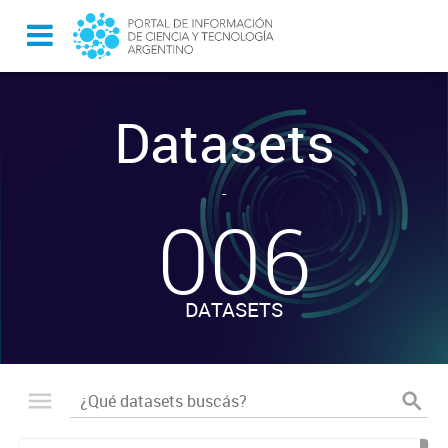
Datasets
-
006
DATASETS