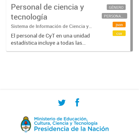
Personal de ciencia y
GÉNERO
tecnología
PERSONAL CIENTÍFICO-TECNOLÓGICO
json
Sistema de Información de Ciencia y
Tecnología Argentino (SICYTAR)
csv
El personal de CyT en una unidad
estadística incluye a todas las
personas involucradas
directamente en I+D así como a
aquellas que brindan servicios
directos para las actividades de I +
D (como...