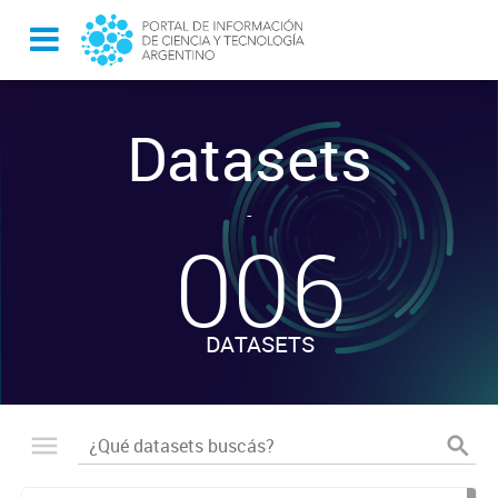
Datasets
-
006
DATASETS