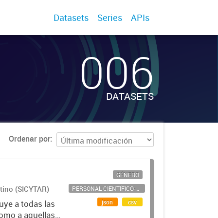
Datasets
Series
APIs
006
DATASETS
Ordenar por
GÉNERO
ntino (SICYTAR)
PERSONAL CIENTÍFICO-TECNOLÓGICO
json
csv
uye a todas las
como a aquellas