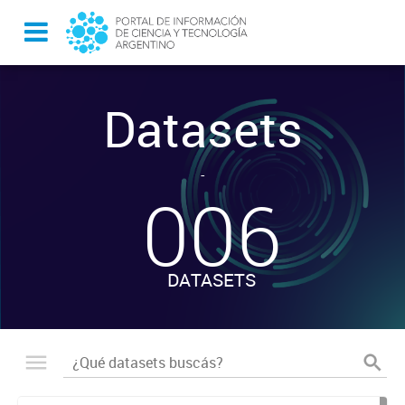
Datasets
-
006
DATASETS