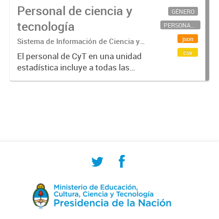
Personal de ciencia y
GÉNERO
tecnología
PERSONAL CIENTÍFICO-TECNOLÓGICO
json
Sistema de Información de Ciencia y
Tecnología Argentino (SICYTAR)
csv
El personal de CyT en una unidad
estadística incluye a todas las
personas involucradas
directamente en I+D así como a
aquellas que brindan servicios
directos para las actividades de I +
D (como...