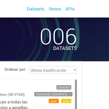
Datasets
Series
APIs
006
DATASETS
Ordenar por
GÉNERO
ntino (SICYTAR)
PERSONAL CIENTÍFICO-TECNOLÓGICO
json
csv
uye a todas las
como a aquellas