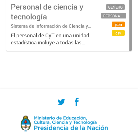
Personal de ciencia y
GÉNERO
tecnología
PERSONAL CIENTÍFICO-TECNOLÓGICO
json
Sistema de Información de Ciencia y
Tecnología Argentino (SICYTAR)
csv
El personal de CyT en una unidad
estadística incluye a todas las
personas involucradas
directamente en I+D así como a
aquellas que brindan servicios
directos para las actividades de I +
D (como...