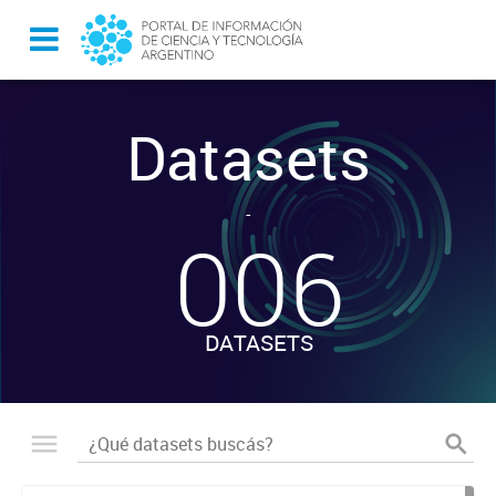
Datasets
-
006
DATASETS