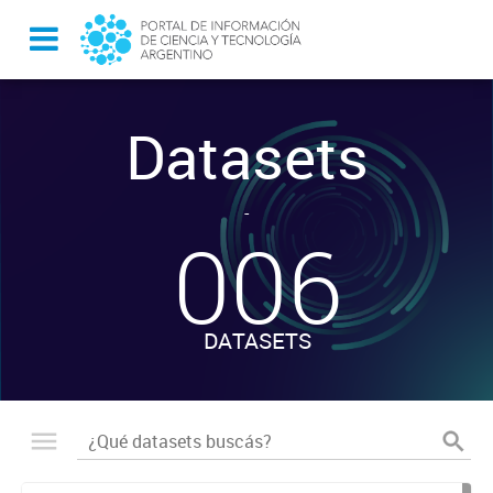
Datasets
-
006
DATASETS