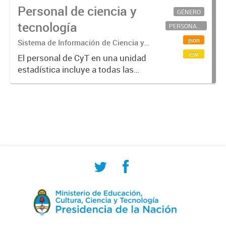
Personal de ciencia y
GÉNERO
tecnología
PERSONAL CIENTÍFICO-TECNOLÓGICO
json
Sistema de Información de Ciencia y
Tecnología Argentino (SICYTAR)
csv
El personal de CyT en una unidad
estadística incluye a todas las
personas involucradas
directamente en I+D así como a
aquellas que brindan servicios
directos para las actividades de I +
D (como...