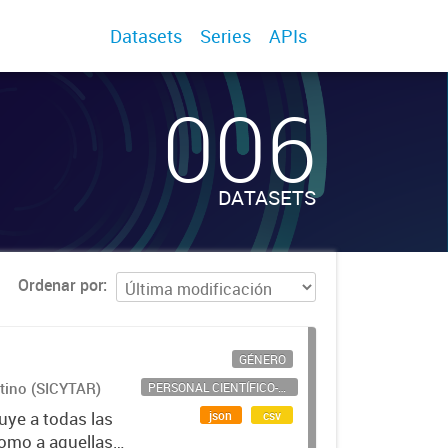
Datasets
Series
APIs
006
DATASETS
Ordenar por
GÉNERO
ntino (SICYTAR)
PERSONAL CIENTÍFICO-TECNOLÓGICO
json
csv
uye a todas las
como a aquellas