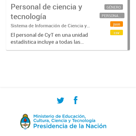
Personal de ciencia y
GÉNERO
tecnología
PERSONAL CIENTÍFICO-TECNOLÓGICO
json
Sistema de Información de Ciencia y
Tecnología Argentino (SICYTAR)
csv
El personal de CyT en una unidad
estadística incluye a todas las
personas involucradas
directamente en I+D así como a
aquellas que brindan servicios
directos para las actividades de I +
D (como...