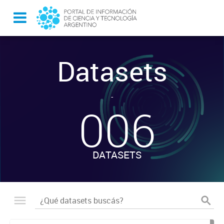
Datasets
-
006
DATASETS