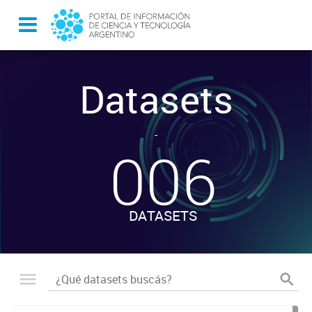
Datasets
-
006
DATASETS