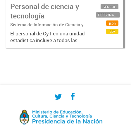
Personal de ciencia y
GÉNERO
tecnología
PERSONAL CIENTÍFICO-TECNOLÓGICO
json
Sistema de Información de Ciencia y
Tecnología Argentino (SICYTAR)
csv
El personal de CyT en una unidad
estadística incluye a todas las
personas involucradas
directamente en I+D así como a
aquellas que brindan servicios
directos para las actividades de I +
D (como...