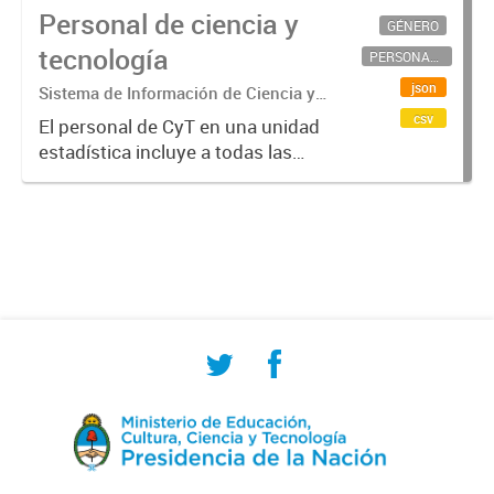
Personal de ciencia y
GÉNERO
tecnología
PERSONAL CIENTÍFICO-TECNOLÓGICO
json
Sistema de Información de Ciencia y
Tecnología Argentino (SICYTAR)
csv
El personal de CyT en una unidad
estadística incluye a todas las
personas involucradas
directamente en I+D así como a
aquellas que brindan servicios
directos para las actividades de I +
D (como...