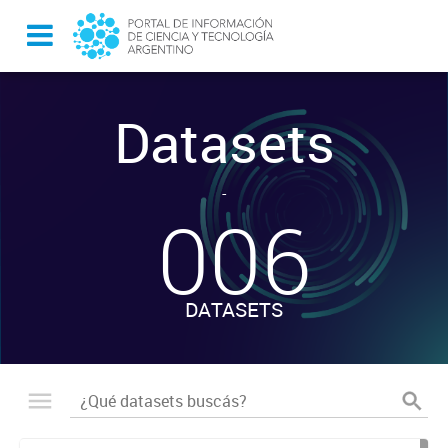
Datasets
-
006
DATASETS