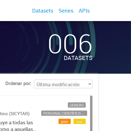
Datasets
Series
APIs
006
DATASETS
Ordenar por
GÉNERO
ntino (SICYTAR)
PERSONAL CIENTÍFICO-TECNOLÓGICO
json
csv
uye a todas las
como a aquellas