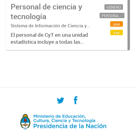
Personal de ciencia y
GÉNERO
tecnología
PERSONAL CIENTÍFICO-TECNOLÓGICO
json
Sistema de Información de Ciencia y
Tecnología Argentino (SICYTAR)
csv
El personal de CyT en una unidad
estadística incluye a todas las
personas involucradas
directamente en I+D así como a
aquellas que brindan servicios
directos para las actividades de I +
D (como...