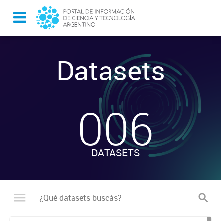
Datasets
-
006
DATASETS