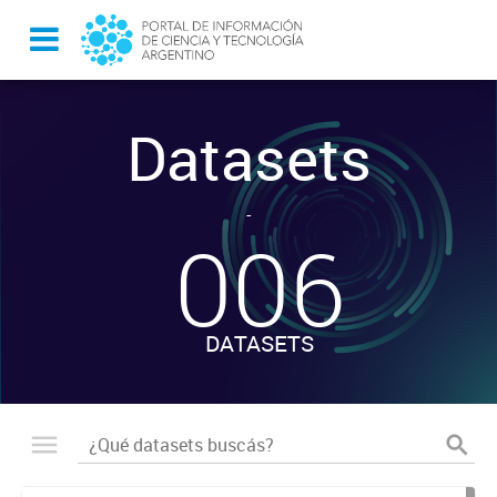
Datasets
-
006
DATASETS