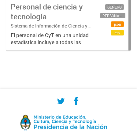
Personal de ciencia y
GÉNERO
tecnología
PERSONAL CIENTÍFICO-TECNOLÓGICO
json
Sistema de Información de Ciencia y
Tecnología Argentino (SICYTAR)
csv
El personal de CyT en una unidad
estadística incluye a todas las
personas involucradas
directamente en I+D así como a
aquellas que brindan servicios
directos para las actividades de I +
D (como...