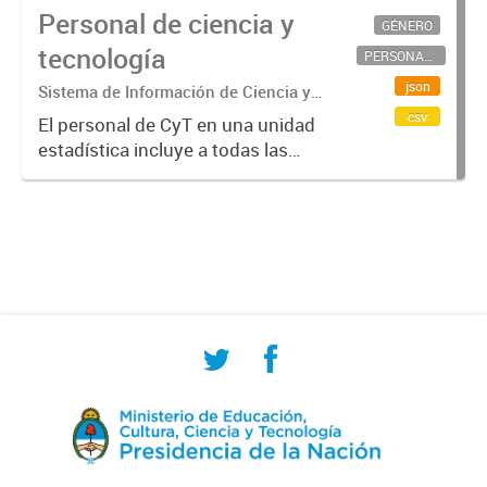
Personal de ciencia y
GÉNERO
tecnología
PERSONAL CIENTÍFICO-TECNOLÓGICO
json
Sistema de Información de Ciencia y
Tecnología Argentino (SICYTAR)
csv
El personal de CyT en una unidad
estadística incluye a todas las
personas involucradas
directamente en I+D así como a
aquellas que brindan servicios
directos para las actividades de I +
D (como...