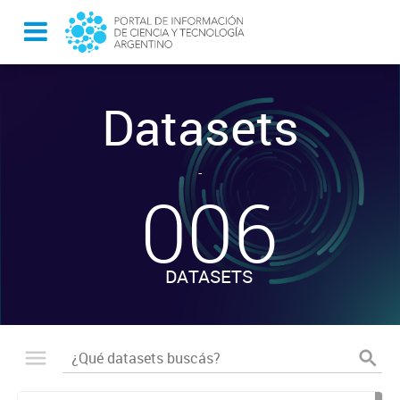
Datasets
-
006
DATASETS