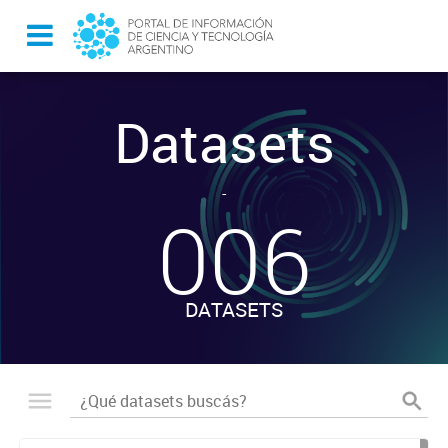
Datasets
-
006
DATASETS