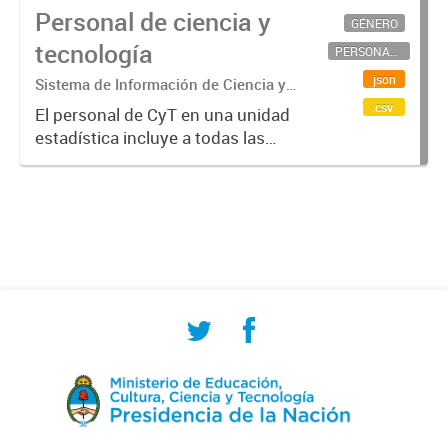
Personal de ciencia y
GÉNERO
tecnología
PERSONAL CIENTÍFICO-TECNOLÓGICO
json
Sistema de Información de Ciencia y
Tecnología Argentino (SICYTAR)
csv
El personal de CyT en una unidad
estadística incluye a todas las
personas involucradas
directamente en I+D así como a
aquellas que brindan servicios
directos para las actividades de I +
D (como...