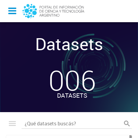
Datasets
-
006
DATASETS