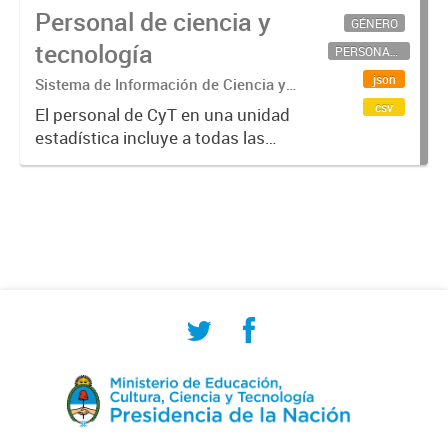
Personal de ciencia y
GÉNERO
tecnología
PERSONAL CIENTÍFICO-TECNOLÓGICO
json
Sistema de Información de Ciencia y
Tecnología Argentino (SICYTAR)
csv
El personal de CyT en una unidad
estadística incluye a todas las
personas involucradas
directamente en I+D así como a
aquellas que brindan servicios
directos para las actividades de I +
D (como...