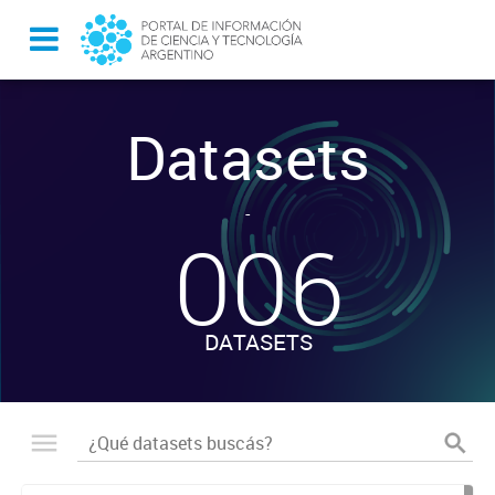
Datasets
-
006
DATASETS