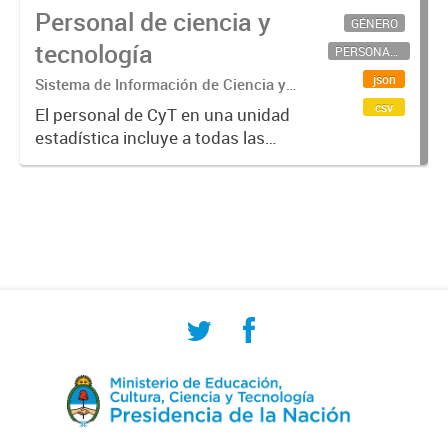
Personal de ciencia y
GÉNERO
tecnología
PERSONAL CIENTÍFICO-TECNOLÓGICO
json
Sistema de Información de Ciencia y
Tecnología Argentino (SICYTAR)
csv
El personal de CyT en una unidad
estadística incluye a todas las
personas involucradas
directamente en I+D así como a
aquellas que brindan servicios
directos para las actividades de I +
D (como...