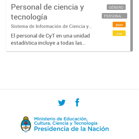
Personal de ciencia y
GÉNERO
tecnología
PERSONAL CIENTÍFICO-TECNOLÓGICO
json
Sistema de Información de Ciencia y
Tecnología Argentino (SICYTAR)
csv
El personal de CyT en una unidad
estadística incluye a todas las
personas involucradas
directamente en I+D así como a
aquellas que brindan servicios
directos para las actividades de I +
D (como...