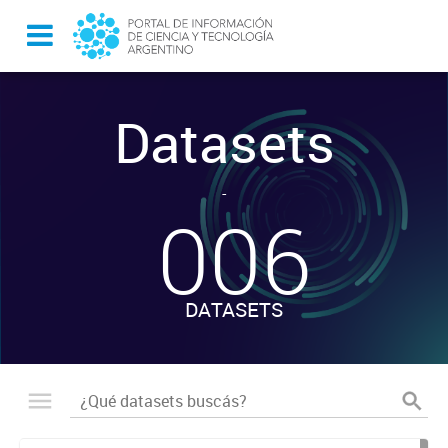
Datasets
-
006
DATASETS