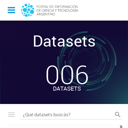
Datasets
-
006
DATASETS