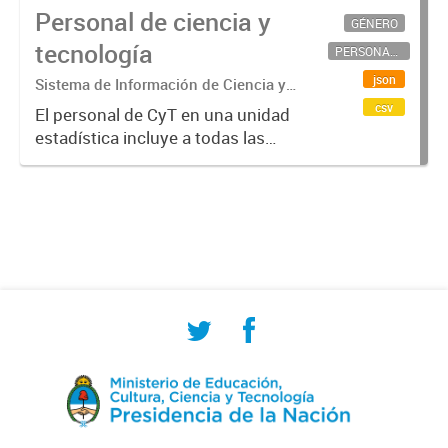
Personal de ciencia y
GÉNERO
tecnología
PERSONAL CIENTÍFICO-TECNOLÓGICO
json
Sistema de Información de Ciencia y
Tecnología Argentino (SICYTAR)
csv
El personal de CyT en una unidad
estadística incluye a todas las
personas involucradas
directamente en I+D así como a
aquellas que brindan servicios
directos para las actividades de I +
D (como...