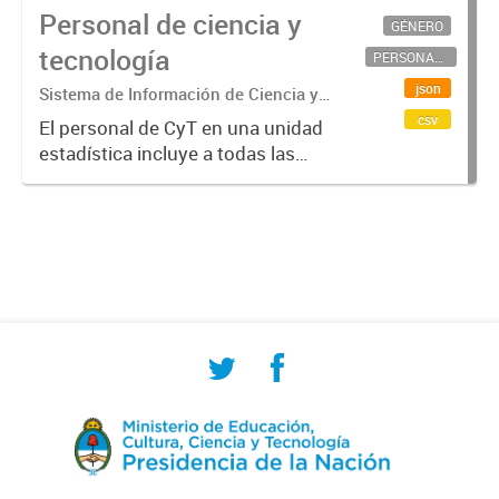
Personal de ciencia y
GÉNERO
tecnología
PERSONAL CIENTÍFICO-TECNOLÓGICO
json
Sistema de Información de Ciencia y
Tecnología Argentino (SICYTAR)
csv
El personal de CyT en una unidad
estadística incluye a todas las
personas involucradas
directamente en I+D así como a
aquellas que brindan servicios
directos para las actividades de I +
D (como...