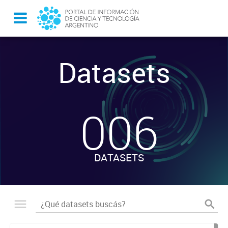
Datasets
-
006
DATASETS