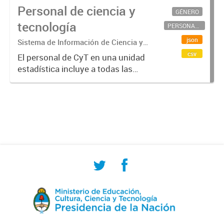
Personal de ciencia y
GÉNERO
tecnología
PERSONAL CIENTÍFICO-TECNOLÓGICO
json
Sistema de Información de Ciencia y
Tecnología Argentino (SICYTAR)
csv
El personal de CyT en una unidad
estadística incluye a todas las
personas involucradas
directamente en I+D así como a
aquellas que brindan servicios
directos para las actividades de I +
D (como...