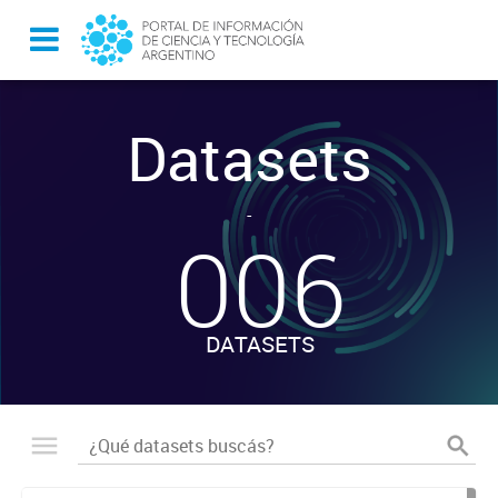
Datasets
-
006
DATASETS