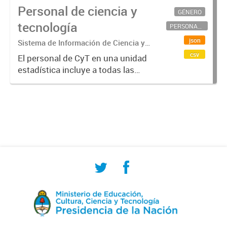
Personal de ciencia y
GÉNERO
tecnología
PERSONAL CIENTÍFICO-TECNOLÓGICO
json
Sistema de Información de Ciencia y
Tecnología Argentino (SICYTAR)
csv
El personal de CyT en una unidad
estadística incluye a todas las
personas involucradas
directamente en I+D así como a
aquellas que brindan servicios
directos para las actividades de I +
D (como...