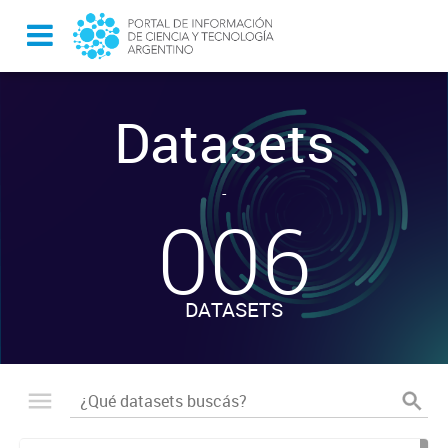
Datasets
-
006
DATASETS