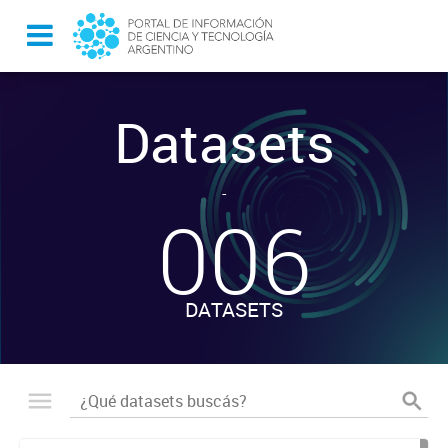
Datasets
-
006
DATASETS