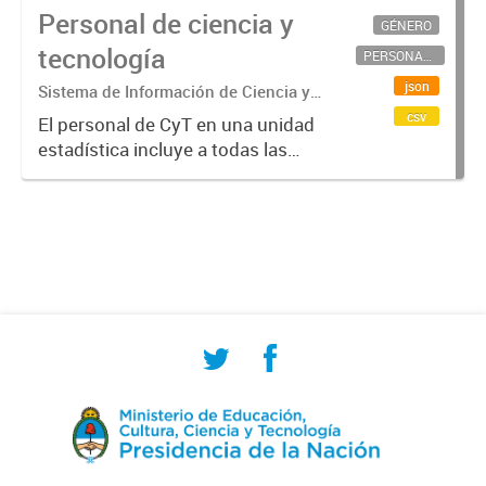
Personal de ciencia y
GÉNERO
tecnología
PERSONAL CIENTÍFICO-TECNOLÓGICO
json
Sistema de Información de Ciencia y
Tecnología Argentino (SICYTAR)
csv
El personal de CyT en una unidad
estadística incluye a todas las
personas involucradas
directamente en I+D así como a
aquellas que brindan servicios
directos para las actividades de I +
D (como...