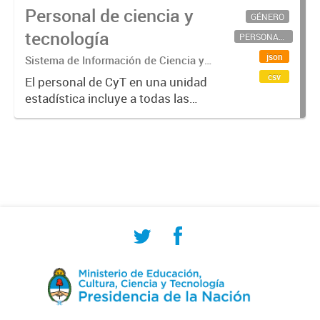
Personal de ciencia y
GÉNERO
tecnología
PERSONAL CIENTÍFICO-TECNOLÓGICO
json
Sistema de Información de Ciencia y
Tecnología Argentino (SICYTAR)
csv
El personal de CyT en una unidad
estadística incluye a todas las
personas involucradas
directamente en I+D así como a
aquellas que brindan servicios
directos para las actividades de I +
D (como...