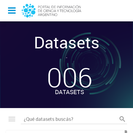
Datasets
-
006
DATASETS