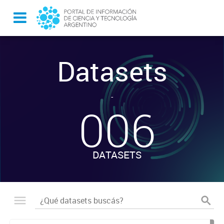
Datasets
-
006
DATASETS