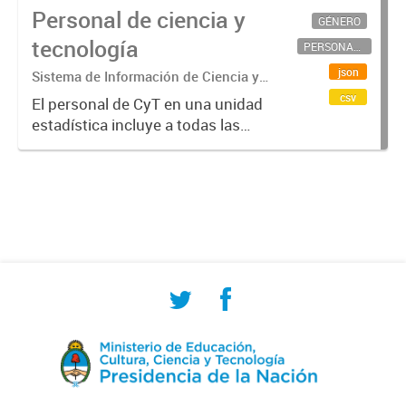
Personal de ciencia y
GÉNERO
tecnología
PERSONAL CIENTÍFICO-TECNOLÓGICO
json
Sistema de Información de Ciencia y
Tecnología Argentino (SICYTAR)
csv
El personal de CyT en una unidad
estadística incluye a todas las
personas involucradas
directamente en I+D así como a
aquellas que brindan servicios
directos para las actividades de I +
D (como...