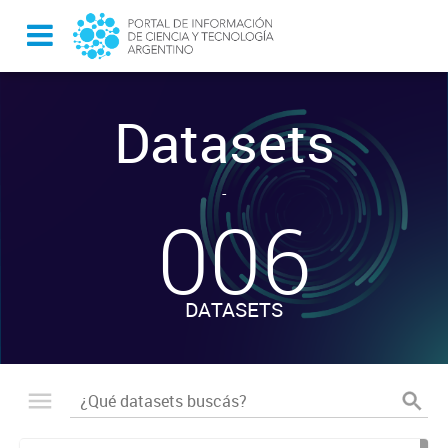
Datasets
-
006
DATASETS