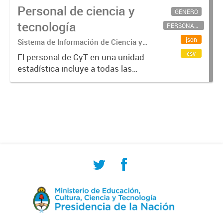
Personal de ciencia y
GÉNERO
tecnología
PERSONAL CIENTÍFICO-TECNOLÓGICO
json
Sistema de Información de Ciencia y
Tecnología Argentino (SICYTAR)
csv
El personal de CyT en una unidad
estadística incluye a todas las
personas involucradas
directamente en I+D así como a
aquellas que brindan servicios
directos para las actividades de I +
D (como...